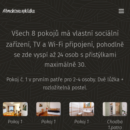
Albrechtova vyhlídka
Všech 8 pokojů má vlastní sociální
zařízení, TV a Wi-Fi připojení, p
ohodlně
se zde vyspí až 24 osob s přistýlkami
maximálně 30.
Pokoj č. 1 v prvním patře pro 2-4 osoby. Dvě lůžka +
rozložitelná postel.
Pokoj 1
Pokoj 1
Pokoj 1
Chodba
1.patro