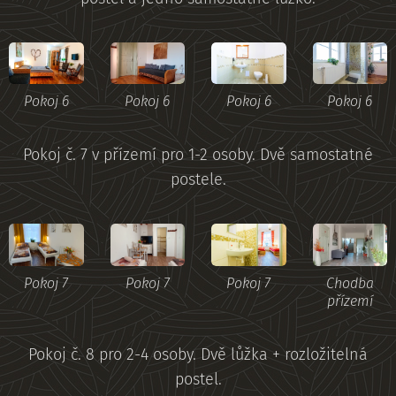
Pokoj 6
Pokoj 6
Pokoj 6
Pokoj 6
Pokoj č. 7 v přízemí pro 1-2 osoby. Dvě samostatné
postele.
Pokoj 7
Pokoj 7
Pokoj 7
Chodba
přízemí
Pokoj č. 8 pro 2-4 osoby. Dvě lůžka + rozložitelná
postel.