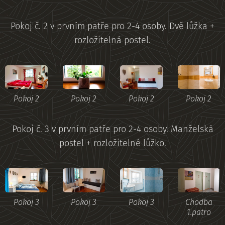
Pokoj č. 2 v prvním patře pro 2-4 osoby. Dvě lůžka +
rozložitelná postel.
Pokoj 2
Pokoj 2
Pokoj 2
Pokoj 2
Pokoj č. 3 v prvním patře pro 2-4 osoby. Manželská
postel + rozložitelné lůžko.
Pokoj 3
Pokoj 3
Pokoj 3
Chodba
1.patro